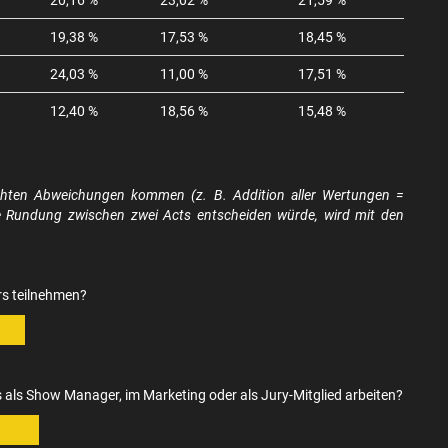
20,16 %
23,02 %
21,59 %
19,38 %
17,53 %
18,45 %
24,03 %
11,00 %
17,51 %
12,40 %
18,56 %
15,48 %
chten Abweichungen kommen (z. B. Addition aller Wertungen =
he Rundung zwischen zwei Acts entscheiden würde, wird mit den
rs teilnehmen?
als Show Manager, im Marketing oder als Jury-Mitglied arbeiten?