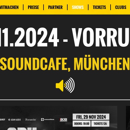
MITMACHEN
PREISE
PARTNER
SHOWS
TICKETS
CLUBS
11.2024 - VORR
SOUNDCAFE, MÜNCHE