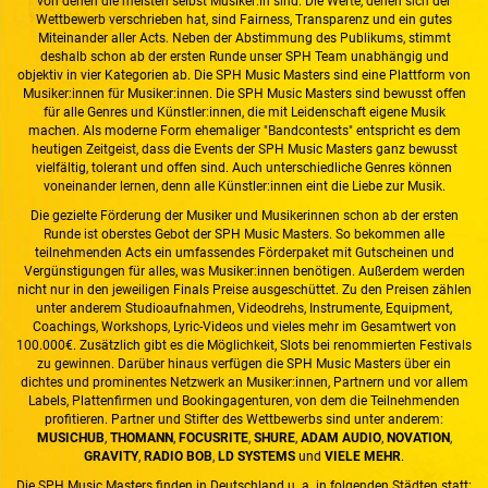
von denen die meisten selbst Musiker:in sind. Die Werte, denen sich der
Wettbewerb verschrieben hat, sind Fairness, Transparenz und ein gutes
Miteinander aller Acts. Neben der Abstimmung des Publikums, stimmt
deshalb schon ab der ersten Runde unser SPH Team unabhängig und
objektiv in vier Kategorien ab. Die SPH Music Masters sind eine Plattform von
Musiker:innen für Musiker:innen. Die SPH Music Masters sind bewusst offen
für alle Genres und Künstler:innen, die mit Leidenschaft eigene Musik
machen. Als moderne Form ehemaliger "Bandcontests" entspricht es dem
heutigen Zeitgeist, dass die Events der SPH Music Masters ganz bewusst
vielfältig, tolerant und offen sind. Auch unterschiedliche Genres können
voneinander lernen, denn alle Künstler:innen eint die Liebe zur Musik.
Die gezielte Förderung der Musiker und Musikerinnen schon ab der ersten
Runde ist oberstes Gebot der SPH Music Masters. So bekommen alle
teilnehmenden Acts ein umfassendes Förderpaket mit Gutscheinen und
Vergünstigungen für alles, was Musiker:innen benötigen. Außerdem werden
nicht nur in den jeweiligen Finals Preise ausgeschüttet. Zu den Preisen zählen
unter anderem Studioaufnahmen, Videodrehs, Instrumente, Equipment,
Coachings, Workshops, Lyric-Videos und vieles mehr im Gesamtwert von
100.000€. Zusätzlich gibt es die Möglichkeit, Slots bei renommierten Festivals
zu gewinnen. Darüber hinaus verfügen die SPH Music Masters über ein
dichtes und prominentes Netzwerk an Musiker:innen, Partnern und vor allem
Labels, Plattenfirmen und Bookingagenturen, von dem die Teilnehmenden
profitieren. Partner und Stifter des Wettbewerbs sind unter anderem:
MUSICHUB
,
THOMANN
,
FOCUSRITE
,
SHURE
,
ADAM AUDIO
,
NOVATION
,
GRAVITY
,
RADIO BOB
,
LD SYSTEMS
und
VIELE MEHR
.
Die SPH Music Masters finden in Deutschland u. a. in folgenden Städten statt: