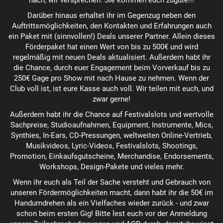
nach, wir versprechen: Sie kommen euch zugute!!!
Darüber hinaus erhaltet ihr im Gegenzug neben den
Auftrittsmöglichkeiten, den Kontakten und Erfahrungen auch
ein Paket mit (sinnvollen!) Deals unserer Partner. Allein dieses
Förderpaket hat einen Wert von bis zu 500€ und wird
regelmäßig mit neuen Deals aktualisiert. Außerdem habt ihr
die Chance, durch euer Engagement beim Vorverkauf bis zu
250€ Gage pro Show mit nach Hause zu nehmen. Wenn der
Club voll ist, ist eure Kasse auch voll. Wir teilen mit euch, und
zwar gerne!
Außerdem habt ihr die Chance auf Festivalslots und wertvolle
Sachpreise, Studioaufnahmen, Equipment, Instrumente, Mics,
Synthies, In-Ears, CD-Pressungen, weltweiten Online-Vertrieb,
Musikvideos, Lyric-Videos, Festivalslots, Shootings,
Promotion, Einkaufsgutscheine, Merchandise, Endorsements,
Workshops, Design-Pakete und vieles mehr.
Wenn ihr euch als Teil der Sache versteht und Gebrauch von
unseren Fördermöglichkeiten macht, dann habt ihr die 50€ im
Handumdrehen als ein Vielfaches wieder zurück - und zwar
schon beim ersten Gig! Bitte lest euch vor der Anmeldung